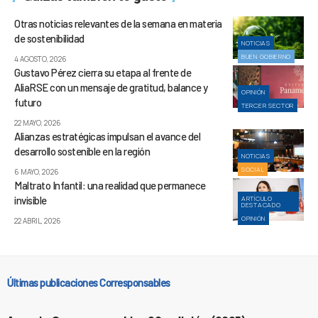
Otras noticias relevantes de la semana en materia
de sostenibilidad
NOTICIAS
BUEN GOBIERNO
4 AGOSTO, 2026
Gustavo Pérez cierra su etapa al frente de
AliaRSE con un mensaje de gratitud, balance y
OPINIÓN
futuro
TERCER SECTOR
22 MAYO, 2026
Alianzas estratégicas impulsan el avance del
desarrollo sostenible en la región
NOTICIAS
SOCIAL
6 MAYO, 2026
Maltrato Infantil: una realidad que permanece
invisible
ARTÍCULO
DESTACADO
OPINIÓN
22 ABRIL, 2026
Últimas publicaciones Corresponsables