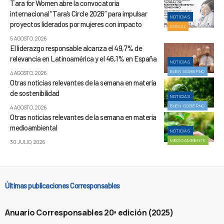
Tara for Women abre la convocatoria
internacional “Tara’s Circle 2026” para impulsar
NOTICIAS
proyectos liderados por mujeres con impacto
SOCIAL
5 AGOSTO, 2026
El liderazgo responsable alcanza el 49,7% de
relevancia en Latinoamérica y el 46,1% en España
NOTICIAS
BUEN GOBIERNO
4 AGOSTO, 2026
Otras noticias relevantes de la semana en materia
de sostenibilidad
NOTICIAS
BUEN GOBIERNO
4 AGOSTO, 2026
Otras noticias relevantes de la semana en materia
medioambiental
NOTICIAS
MEDIOAMBIENTE
30 JULIO, 2026
Últimas publicaciones Corresponsables
Anuario Corresponsables 20ª edición (2025)