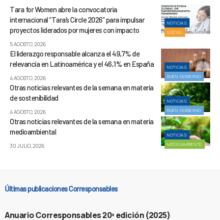
Tara for Women abre la convocatoria
internacional “Tara’s Circle 2026” para impulsar
NOTICIAS
proyectos liderados por mujeres con impacto
SOCIAL
5 AGOSTO, 2026
El liderazgo responsable alcanza el 49,7% de
relevancia en Latinoamérica y el 46,1% en España
NOTICIAS
BUEN GOBIERNO
4 AGOSTO, 2026
Otras noticias relevantes de la semana en materia
de sostenibilidad
NOTICIAS
BUEN GOBIERNO
4 AGOSTO, 2026
Otras noticias relevantes de la semana en materia
medioambiental
NOTICIAS
MEDIOAMBIENTE
30 JULIO, 2026
Últimas publicaciones Corresponsables
Anuario Corresponsables 20ª edición (2025)