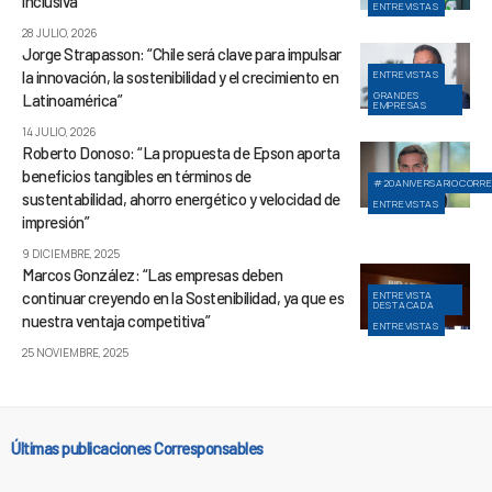
inclusiva”
ENTREVISTAS
28 JULIO, 2026
Jorge Strapasson: “Chile será clave para impulsar
la innovación, la sostenibilidad y el crecimiento en
ENTREVISTAS
GRANDES
Latinoamérica”
EMPRESAS
14 JULIO, 2026
Roberto Donoso: “La propuesta de Epson aporta
beneficios tangibles en términos de
#20ANIVERSARIOCORR
sustentabilidad, ahorro energético y velocidad de
ENTREVISTAS
impresión”
9 DICIEMBRE, 2025
Marcos González: “Las empresas deben
continuar creyendo en la Sostenibilidad, ya que es
ENTREVISTA
DESTACADA
nuestra ventaja competitiva”
ENTREVISTAS
25 NOVIEMBRE, 2025
Últimas publicaciones Corresponsables