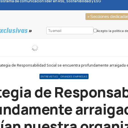
sistema de comunicación líder en RSE, Sostenibilidad y ESG
» Secciones dedicada
xclusivas
»
Acepto la política d
rategia de Responsabilidad Social se encuentra profundamente arraigada e
ENTREVISTAS
GRANDES EMPRESAS
tegia de Responsabi
ndamente arraigad
ían nuestra organi