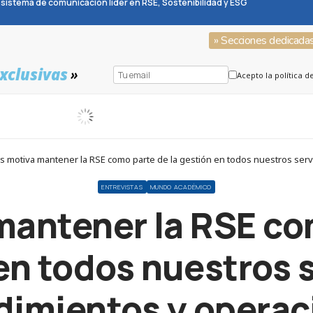
sistema de comunicación líder en RSE, Sostenibilidad y ESG
» Secciones dedicada
xclusivas
»
Acepto la política d
s motiva mantener la RSE como parte de la gestión en todos nuestros serv
ENTREVISTAS
MUNDO ACADÉMICO
mantener la RSE com
en todos nuestros s
dimientos y operac