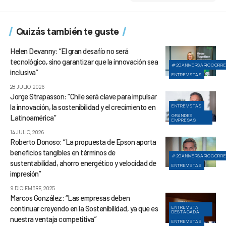
Quizás también te guste
Helen Devanny: “El gran desafío no será
tecnológico, sino garantizar que la innovación sea
#20ANIVERSARIOCORR
inclusiva”
ENTREVISTAS
28 JULIO, 2026
Jorge Strapasson: “Chile será clave para impulsar
la innovación, la sostenibilidad y el crecimiento en
ENTREVISTAS
GRANDES
Latinoamérica”
EMPRESAS
14 JULIO, 2026
Roberto Donoso: “La propuesta de Epson aporta
beneficios tangibles en términos de
#20ANIVERSARIOCORR
sustentabilidad, ahorro energético y velocidad de
ENTREVISTAS
impresión”
9 DICIEMBRE, 2025
Marcos González: “Las empresas deben
continuar creyendo en la Sostenibilidad, ya que es
ENTREVISTA
DESTACADA
nuestra ventaja competitiva”
ENTREVISTAS