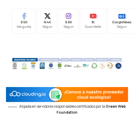
9.5K
41.4K
6.6K
1K
Google News
Me gusta
Seguir
Seguir
Suscríbete
Seguir
Alojada en servidores responsables certificados por la
Green Web
Foundation