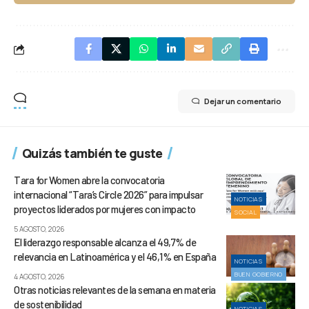
Dejar un comentario
Quizás también te guste
Tara for Women abre la convocatoria
internacional “Tara’s Circle 2026” para impulsar
NOTICIAS
proyectos liderados por mujeres con impacto
SOCIAL
5 AGOSTO, 2026
El liderazgo responsable alcanza el 49,7% de
relevancia en Latinoamérica y el 46,1% en España
NOTICIAS
BUEN GOBIERNO
4 AGOSTO, 2026
Otras noticias relevantes de la semana en materia
de sostenibilidad
NOTICIAS