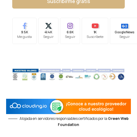
Suscribirme gratis
9.5K
41.4K
6.6K
1K
Google News
Me gusta
Seguir
Seguir
Suscríbete
Seguir
Alojada en servidores responsables certificados por la
Green Web
Foundation