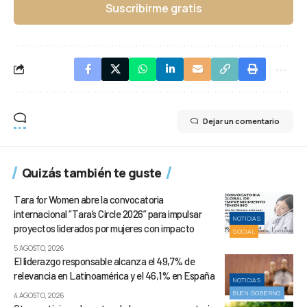
Suscribirme gratis
Dejar un comentario
Quizás también te guste
Tara for Women abre la convocatoria
internacional “Tara’s Circle 2026” para impulsar
NOTICIAS
proyectos liderados por mujeres con impacto
SOCIAL
5 AGOSTO, 2026
El liderazgo responsable alcanza el 49,7% de
relevancia en Latinoamérica y el 46,1% en España
NOTICIAS
BUEN GOBIERNO
4 AGOSTO, 2026