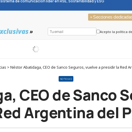
sistema de comunicación líder en RSE, Sostenibilidad y ESG
» Secciones dedicada
xclusivas
»
Acepto la política d
ias > Néstor Abatidaga, CEO de Sanco Seguros, vuelve a presidir la Red Ar
NOTICIAS
a, CEO de Sanco S
 Red Argentina del 