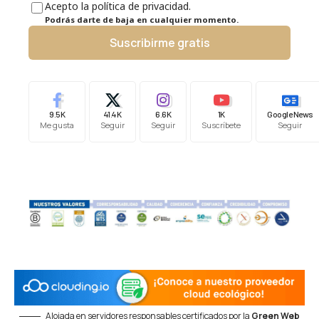
Acepto la política de privacidad.
Podrás darte de baja en cualquier momento.
Suscribirme gratis
9.5K
41.4K
6.6K
1K
Google News
Me gusta
Seguir
Seguir
Suscríbete
Seguir
Alojada en servidores responsables certificados por la
Green Web