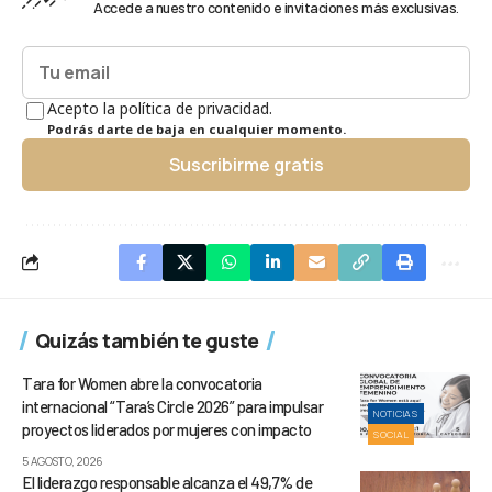
Accede a nuestro contenido e invitaciones más exclusivas.
Acepto la política de privacidad.
Podrás darte de baja en cualquier momento.
Suscribirme gratis
Quizás también te guste
Tara for Women abre la convocatoria
internacional “Tara’s Circle 2026” para impulsar
NOTICIAS
proyectos liderados por mujeres con impacto
SOCIAL
5 AGOSTO, 2026
El liderazgo responsable alcanza el 49,7% de