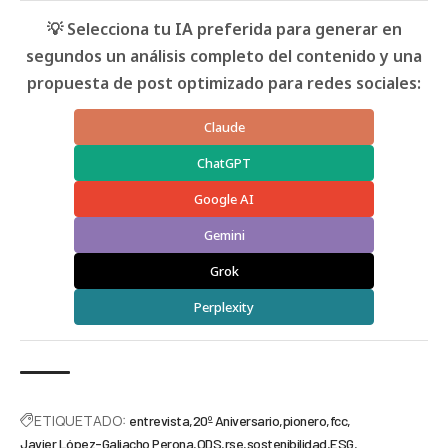
💡 Selecciona tu IA preferida para generar en
segundos un análisis completo del contenido y una
propuesta de post optimizado para redes sociales:
Claude
ChatGPT
Google AI
Gemini
Grok
Perplexity
ETIQUETADO:
entrevista
20º Aniversario
pionero
fcc
Javier López-Galiacho Perona
ODS
rse
sostenibilidad
ESG