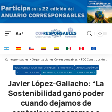
Aa
Corresponsables > Organizaciones Corresponsables > FCC Construcción > Javier López-Galiacho: “La Sostenibilidad ganó poder cuando dejamos de contarla y empezamos a gobernarla”
#20ANIVERSARIOCORRESPONSABLES
ENTREVISTAS
MUNDO ACADÉMICO
FCC CONSTRUCCIÓN
ODS 16 PAZ, JUSTICIA E INSTITUCIONES SÓLIDAS
Javier López-Galiacho: “La
Sostenibilidad ganó poder
cuando dejamos de