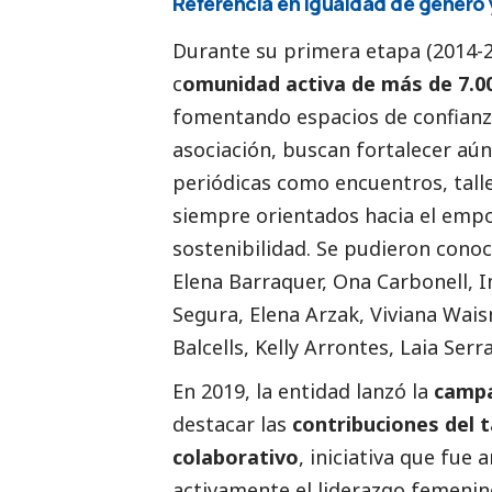
Referencia en igualdad de género
Durante su primera etapa (2014-2
c
omunidad activa de más de 7.0
fomentando espacios de confianz
asociación, buscan fortalecer aún
periódicas como encuentros, talle
siempre orientados hacia el empo
sostenibilidad. Se pudieron cono
Elena Barraquer, Ona Carbonell, 
Segura, Elena Arzak, Viviana Wai
Balcells, Kelly Arrontes, Laia Ser
En 2019, la entidad lanzó la
camp
destacar las
contribuciones del 
colaborativo
, iniciativa que fu
activamente el liderazgo femenin