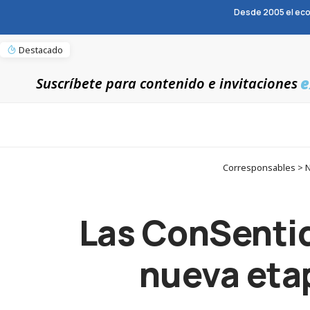
Desde 2005 el eco
Destacado
e
Suscríbete para contenido e invitaciones
Corresponsables > No
Las ConSentid
nueva eta