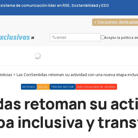
sistema de comunicación líder en RSE, Sostenibilidad y ESG
» Secciones dedicada
xclusivas
»
Acepto la política d
ticias > Las ConSentidas retoman su actividad con una nueva etapa inclu
NOTICIAS
SOCIAL
TERCER SECTOR
ODS 5 IGUALDAD DE GÉNERO
as retoman su act
pa inclusiva y tran