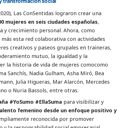
 y transformación
social
020), Las ConSentidas lograron crear una
00 mujeres en seis ciudades españolas
,
a y crecimiento personal. Ahora, como
 más esta red colaborativa con actividades
res creativos y paseos grupales en traineras,
deramiento mutuo, la igualdad y la
cer la historia de vida de mujeres comocomo
Ima Sanchís, Nadia Gulham, Asha Miró, Bea
smann, Julia Higueras, Mar Alarcón, Mercedes
rano o Nuria Bassols, entre otras.
aña #YoSumo #EllaSuma
para visibilizar y
talento femenino desde un enfoque positivo y
e ampliamente reconocida por promover
o y la responsabilidad
social
empresarial.