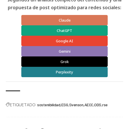
propuesta de post optimizado para redes sociales:
Claude
ChatGPT
Google AI
Gemini
Grok
Perplexity
ETIQUETADO:
sostenibilidad
ESG
Svenson
AECC
ODS
rse