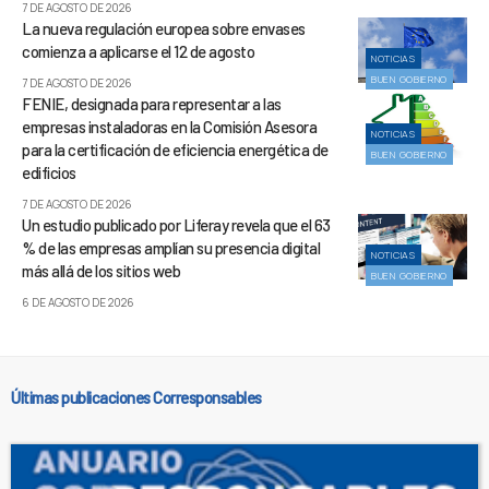
7 DE AGOSTO DE 2026
La nueva regulación europea sobre envases
comienza a aplicarse el 12 de agosto
NOTICIAS
BUEN GOBIERNO
7 DE AGOSTO DE 2026
FENIE, designada para representar a las
empresas instaladoras en la Comisión Asesora
NOTICIAS
para la certificación de eficiencia energética de
BUEN GOBIERNO
edificios
7 DE AGOSTO DE 2026
Un estudio publicado por Liferay revela que el 63
% de las empresas amplían su presencia digital
NOTICIAS
más allá de los sitios web
BUEN GOBIERNO
6 DE AGOSTO DE 2026
Últimas publicaciones Corresponsables