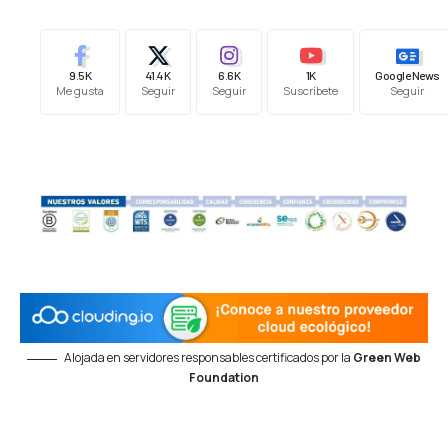
9.5K
41.4K
6.6K
1K
Google News
Me gusta
Seguir
Seguir
Suscríbete
Seguir
Alojada en servidores responsables certificados por la
Green Web
Foundation