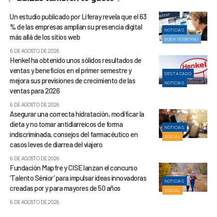
Un estudio publicado por Liferay revela que el 63
% de las empresas amplían su presencia digital
NOTICIAS
más allá de los sitios web
BUEN GOBIERNO
6 DE AGOSTO DE 2026
Henkel ha obtenido unos sólidos resultados de
ventas y beneficios en el primer semestre y
DESTACADO
mejora sus previsiones de crecimiento de las
NOTICIAS
ventas para 2026
6 DE AGOSTO DE 2026
Asegurar una correcta hidratación, modificar la
dieta y no tomar antidiarreicos de forma
NOTICIAS
indiscriminada, consejos del farmacéutico en
SOCIAL
casos leves de diarrea del viajero
6 DE AGOSTO DE 2026
Fundación Mapfre y CISE lanzan el concurso
‘Talento Sénior’ para impulsar ideas innovadoras
NOTICIAS
creadas por y para mayores de 50 años
SOCIAL
6 DE AGOSTO DE 2026