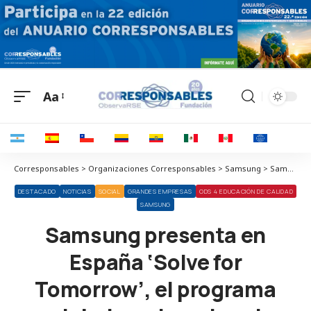
Aa
Corresponsables > Organizaciones Corresponsables > Samsung > Samsung presenta en España ‘Solve for Tomorrow’, el programa global que impulsa el talento joven a través de la tecnología y la innovación social
DESTACADO
NOTICIAS
SOCIAL
GRANDES EMPRESAS
ODS 4 EDUCACIÓN DE CALIDAD
SAMSUNG
Samsung presenta en
España ‘Solve for
Tomorrow’, el programa