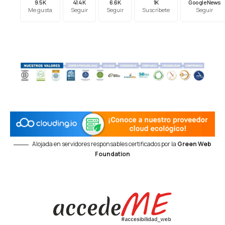
9.5K
41.4K
6.6K
1K
Google News
Me gusta
Seguir
Seguir
Suscríbete
Seguir
Alojada en servidores responsables certificados por la
Green Web
Foundation