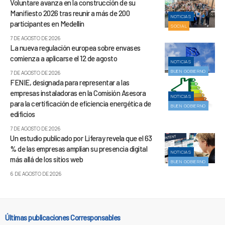
Voluntare avanza en la construcción de su
Manifiesto 2026 tras reunir a más de 200
NOTICIAS
participantes en Medellín
SOCIAL
7 DE AGOSTO DE 2026
La nueva regulación europea sobre envases
comienza a aplicarse el 12 de agosto
NOTICIAS
BUEN GOBIERNO
7 DE AGOSTO DE 2026
FENIE, designada para representar a las
empresas instaladoras en la Comisión Asesora
NOTICIAS
para la certificación de eficiencia energética de
BUEN GOBIERNO
edificios
7 DE AGOSTO DE 2026
Un estudio publicado por Liferay revela que el 63
% de las empresas amplían su presencia digital
NOTICIAS
más allá de los sitios web
BUEN GOBIERNO
6 DE AGOSTO DE 2026
Últimas publicaciones Corresponsables