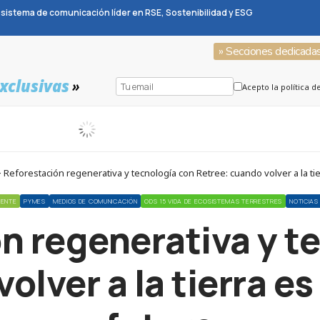
sistema de comunicación líder en RSE, Sostenibilidad y ESG
» Secciones dedicada
xclusivas
»
Acepto la política d
Reforestación regenerativa y tecnología con Retree: cuando volver a la tie
IENTE
PYMES
MEDIOS DE COMUNICACIÓN
ODS 15 VIDA DE ECOSISTEMAS TERRESTRES
NOTICIA
n regenerativa y t
olver a la tierra es