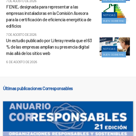
7 DE AGOSTO DE 2026
FENIE, designada para representar a las
empresas instaladoras en la Comisión Asesora
NOTICIAS
para la certificación de eficiencia energética de
BUEN GOBIERNO
edificios
7 DE AGOSTO DE 2026
Un estudio publicado por Liferay revela que el 63
% de las empresas amplían su presencia digital
NOTICIAS
más allá de los sitios web
BUEN GOBIERNO
6 DE AGOSTO DE 2026
Últimas publicaciones Corresponsables