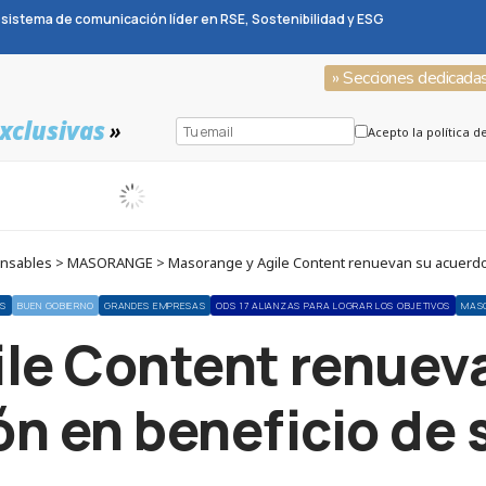
sistema de comunicación líder en RSE, Sostenibilidad y ESG
» Secciones dedicada
xclusivas
»
Acepto la política d
sables > MASORANGE > Masorange y Agile Content renuevan su acuerdo d
AS
BUEN GOBIERNO
GRANDES EMPRESAS
ODS 17 ALIANZAS PARA LOGRAR LOS OBJETIVOS
MAS
le Content renuev
n en beneficio de 