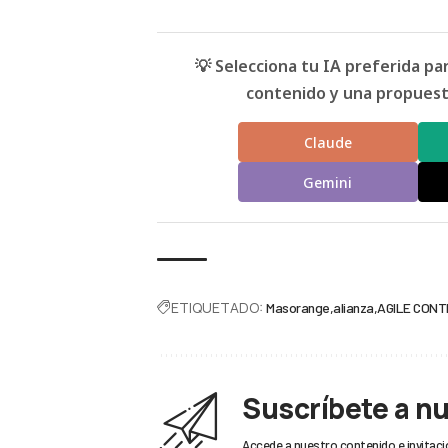
💡 Selecciona tu IA preferida p
contenido y una propuesta
Claude
Gemini
ETIQUETADO:
Masorange
alianza
AGILE CON
Suscríbete a n
Accede a nuestro contenido e invitaci