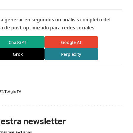
ara generar en segundos un análisis completo del
 de post optimizado para redes sociales:
ChatGPT
Google AI
Grok
Perplexity
TENT
AgileTV
uestra newsletter
ones más exclusivas.