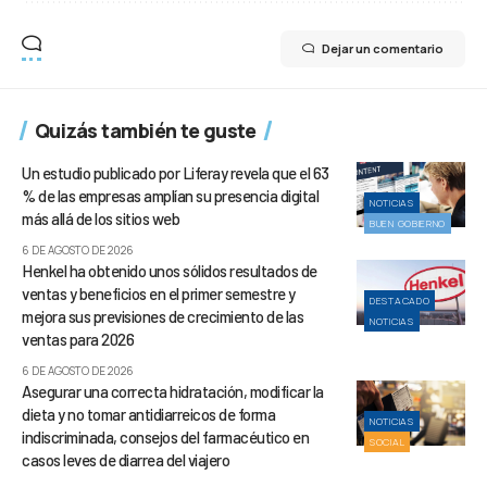
Dejar un comentario
Quizás también te guste
Un estudio publicado por Liferay revela que el 63
% de las empresas amplían su presencia digital
NOTICIAS
más allá de los sitios web
BUEN GOBIERNO
6 DE AGOSTO DE 2026
Henkel ha obtenido unos sólidos resultados de
ventas y beneficios en el primer semestre y
DESTACADO
mejora sus previsiones de crecimiento de las
NOTICIAS
ventas para 2026
6 DE AGOSTO DE 2026
Asegurar una correcta hidratación, modificar la
dieta y no tomar antidiarreicos de forma
NOTICIAS
indiscriminada, consejos del farmacéutico en
SOCIAL
casos leves de diarrea del viajero