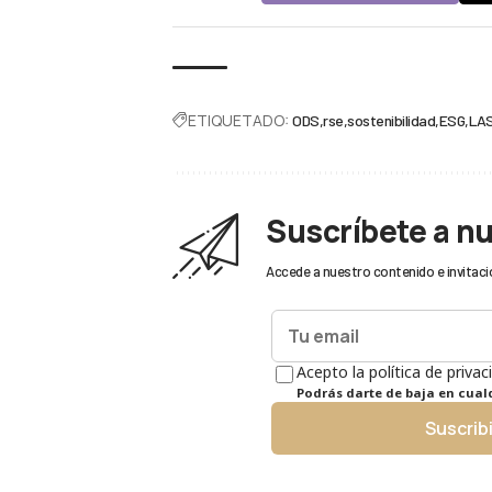
ETIQUETADO:
ODS
rse
sostenibilidad
ESG
LAS
Suscríbete a n
Accede a nuestro contenido e invitaci
Acepto la política de privac
Podrás darte de baja en cua
Suscrib