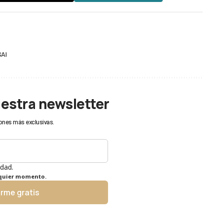
AI
uestra newsletter
ones más exclusivas.
idad.
lquier momento.
irme gratis