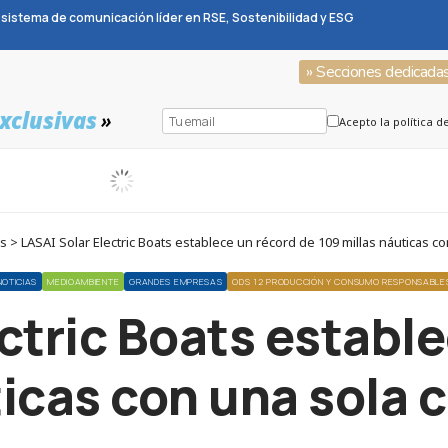
sistema de comunicación líder en RSE, Sostenibilidad y ESG
» Secciones dedicada
xclusivas
»
Acepto la política d
 > LASAI Solar Electric Boats establece un récord de 109 millas náuticas co
NOTICIAS
MEDIOAMBIENTE
GRANDES EMPRESAS
ODS 12 PRODUCCIÓN Y CONSUMO RESPONSABLE
ctric Boats establ
icas con una sola 