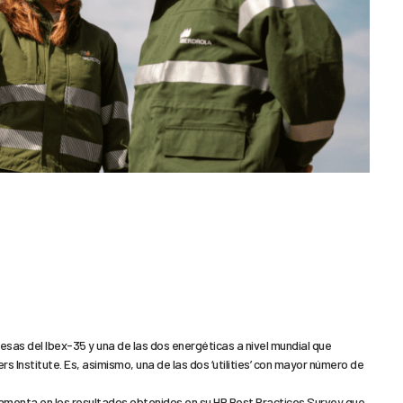
esas del Ibex-35 y una de las dos energéticas a nivel mundial que
s Institute. Es, asimismo, una de las dos ‘utilities’ con mayor número de
amenta en los resultados obtenidos en su HR Best Practices Survey que