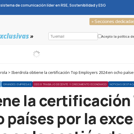
sistema de comunicación líder en RSE, Sostenibilidad y ESG
» Secciones dedicada
xclusivas
»
Acepto la política d
a > Iberdrola obtiene la certificación Top Employers 2024 en ocho países 
O
GRANDES EMPRESAS
ODS 8 TRABAJO DECENTE Y CRECIMIENTO ECONÓMICO
NOTICIAS DESTA
ene la certificació
 países por la exce