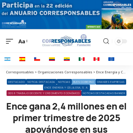
Aa
Corresponsables > Organizaciones Corresponsables > Ence Energía y Celulosa, S. A. > Ence gana 2,4 millones en el primer trimestre de 2025 apoyándose en sus proyectos de eficiencia energética y en menores costes de producción
DESTACADO
NOTICIA DESTACADA
NOTICIAS
BUEN GOBIERNO
GRANDES EMPRESAS
ENCE ENERGÍA Y CELULOSA, S. A.
ODS 8 TRABAJO DECENTE Y CRECIMIENTO ECONÓMICO
NOTICIAS DESTACADAS BANNER
Ence gana 2,4 millones en el
primer trimestre de 2025
apoyándose en sus