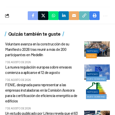
Quizás también te guste
Voluntare avanza en la construcción de su
Manifiesto 2026 tras reunir a más de 200
NOTICIAS
participantes en Medellín
SOCIAL
7 DE AGOSTO DE 2026
La nueva regulación europea sobre envases
comienza a aplicarse el 12 de agosto
NOTICIAS
BUEN GOBIERNO
7 DE AGOSTO DE 2026
FENIE, designada para representar a las
empresas instaladoras en la Comisión Asesora
NOTICIAS
para la certificación de eficiencia energética de
BUEN GOBIERNO
edificios
7 DE AGOSTO DE 2026
Un estudio publicado por Liferay revela que el 63