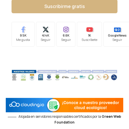
Suscribirme gratis
9.5K
41.4K
6.6K
1K
Google News
Me gusta
Seguir
Seguir
Suscríbete
Seguir
Alojada en servidores responsables certificados por la
Green Web
Foundation