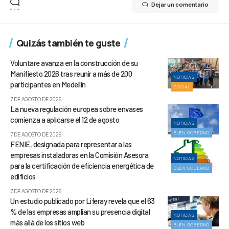
Dejar un comentario
Quizás también te guste
Voluntare avanza en la construcción de su
Manifiesto 2026 tras reunir a más de 200
NOTICIAS
participantes en Medellín
SOCIAL
7 DE AGOSTO DE 2026
La nueva regulación europea sobre envases
comienza a aplicarse el 12 de agosto
NOTICIAS
BUEN GOBIERNO
7 DE AGOSTO DE 2026
FENIE, designada para representar a las
empresas instaladoras en la Comisión Asesora
NOTICIAS
para la certificación de eficiencia energética de
BUEN GOBIERNO
edificios
7 DE AGOSTO DE 2026
Un estudio publicado por Liferay revela que el 63
% de las empresas amplían su presencia digital
NOTICIAS
más allá de los sitios web
BUEN GOBIERNO