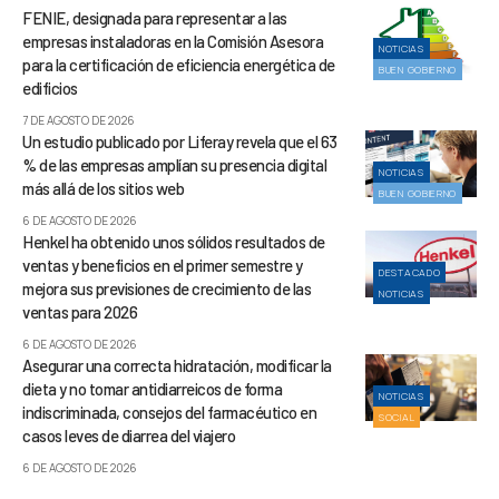
FENIE, designada para representar a las
empresas instaladoras en la Comisión Asesora
NOTICIAS
para la certificación de eficiencia energética de
BUEN GOBIERNO
edificios
7 DE AGOSTO DE 2026
Un estudio publicado por Liferay revela que el 63
% de las empresas amplían su presencia digital
NOTICIAS
más allá de los sitios web
BUEN GOBIERNO
6 DE AGOSTO DE 2026
Henkel ha obtenido unos sólidos resultados de
ventas y beneficios en el primer semestre y
DESTACADO
mejora sus previsiones de crecimiento de las
NOTICIAS
ventas para 2026
6 DE AGOSTO DE 2026
Asegurar una correcta hidratación, modificar la
dieta y no tomar antidiarreicos de forma
NOTICIAS
indiscriminada, consejos del farmacéutico en
SOCIAL
casos leves de diarrea del viajero
6 DE AGOSTO DE 2026