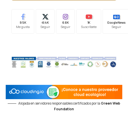
9.5K
41.4K
6.6K
1K
Google News
Me gusta
Seguir
Seguir
Suscríbete
Seguir
Alojada en servidores responsables certificados por la
Green Web
Foundation