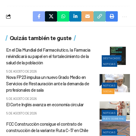
Quizás también te guste
En el Día Mundial del Farmacéutico, la Farmacia
reivindicará su papel en el fortalecimiento de la
DESTACADO
salud de la población
NOTICIAS
5 DE AGOSTO DE 2026
Nova FP23 impulsa un nuevo Grado Medio en
Servicios de Restauración ante la demanda de
NOTICIAS
profesionales de sala
SOCIAL
5 DE AGOSTO DE 2026
El Corte Inglés avanza en economía circular
NOTICIAS
5 DE AGOSTO DE 2026
BUEN GOBIERNO
FCC Construcción consigue el contrato de
construcción de la variante Ruta C-17 en Chile
NOTICIAS