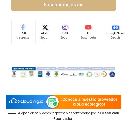
Suscribirme gratis
9.5K
41.4K
6.6K
1K
Google News
Me gusta
Seguir
Seguir
Suscríbete
Seguir
Alojada en servidores responsables certificados por la
Green Web
Foundation