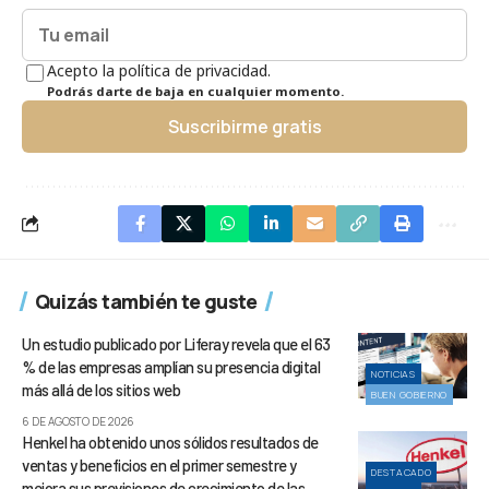
Acepto la política de privacidad.
Podrás darte de baja en cualquier momento.
Suscribirme gratis
Quizás también te guste
Un estudio publicado por Liferay revela que el 63
% de las empresas amplían su presencia digital
NOTICIAS
más allá de los sitios web
BUEN GOBIERNO
6 DE AGOSTO DE 2026
Henkel ha obtenido unos sólidos resultados de
ventas y beneficios en el primer semestre y
DESTACADO
mejora sus previsiones de crecimiento de las