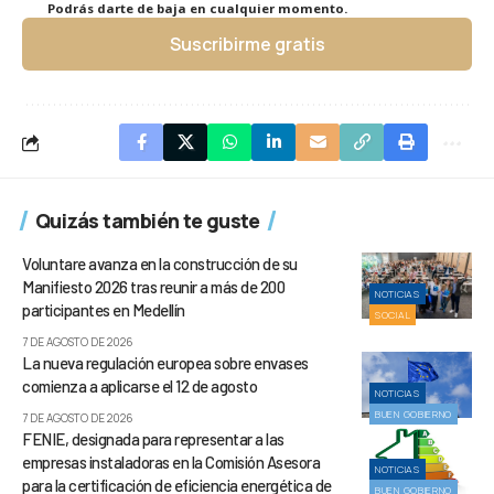
Podrás darte de baja en cualquier momento.
Suscribirme gratis
Quizás también te guste
Voluntare avanza en la construcción de su
Manifiesto 2026 tras reunir a más de 200
NOTICIAS
participantes en Medellín
SOCIAL
7 DE AGOSTO DE 2026
La nueva regulación europea sobre envases
comienza a aplicarse el 12 de agosto
NOTICIAS
BUEN GOBIERNO
7 DE AGOSTO DE 2026
FENIE, designada para representar a las
empresas instaladoras en la Comisión Asesora
NOTICIAS
para la certificación de eficiencia energética de
BUEN GOBIERNO