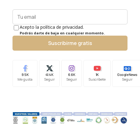
Acepto la política de privacidad.
Podrás darte de baja en cualquier momento.
Suscribirme gratis
9.5K
41.4K
6.6K
1K
Google News
Me gusta
Seguir
Seguir
Suscríbete
Seguir