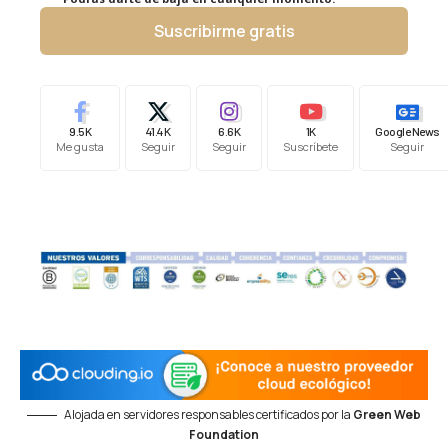
Suscribirme gratis
9.5K
41.4K
6.6K
1K
Google News
Me gusta
Seguir
Seguir
Suscríbete
Seguir
Alojada en servidores responsables certificados por la
Green Web
Foundation