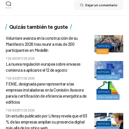
Dejar un comentario
Quizás también te guste
Voluntare avanza en la construcción de su
Manifiesto 2026 tras reunir a más de 200
NOTICIAS
participantes en Medellín
SOCIAL
7 DE AGOSTO DE 2026
La nueva regulación europea sobre envases
comienza a aplicarse el 12 de agosto
NOTICIAS
BUEN GOBIERNO
7 DE AGOSTO DE 2026
FENIE, designada para representar a las
empresas instaladoras en la Comisión Asesora
NOTICIAS
para la certificación de eficiencia energética de
BUEN GOBIERNO
edificios
7 DE AGOSTO DE 2026
Un estudio publicado por Liferay revela que el 63
% de las empresas amplían su presencia digital
NOTICIAS
más allá de los sitios web