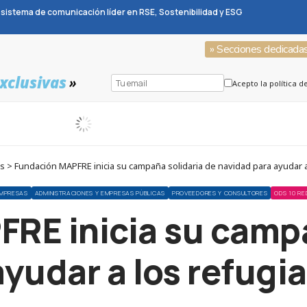
sistema de comunicación líder en RSE, Sostenibilidad y ESG
» Secciones dedicada
xclusivas
»
Acepto la política d
s > Fundación MAPFRE inicia su campaña solidaria de navidad para ayudar 
MPRESAS
ADMINISTRACIONES Y EMPRESAS PÚBLICAS
PROVEEDORES Y CONSULTORES
ODS 10 RE
RE inicia su campa
ayudar a los refugi