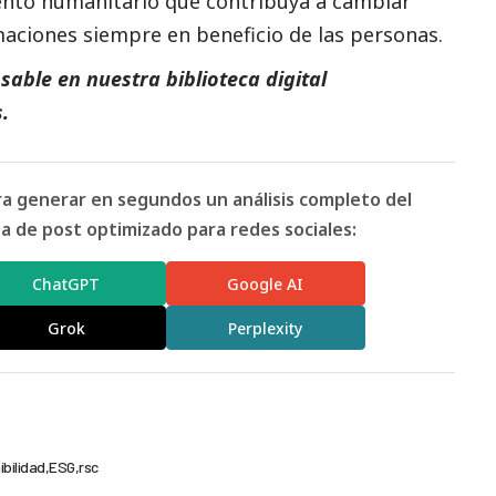
ento humanitario que contribuya a cambiar
maciones siempre en beneficio de las personas.
able en nuestra biblioteca digital
s
.
ara generar en segundos un análisis completo del
 de post optimizado para redes sociales:
ChatGPT
Google AI
Grok
Perplexity
ibilidad
ESG
rsc