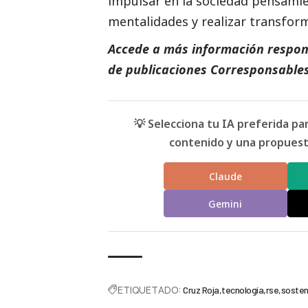
impulsar en la sociedad pensami
mentalidades y realizar transfor
Accede a más información respons
de
publicaciones Corresponsable
💡 Selecciona tu IA preferida p
contenido y una propuesta
Claude
Gemini
ETIQUETADO:
Cruz Roja
tecnología
rse
sosten