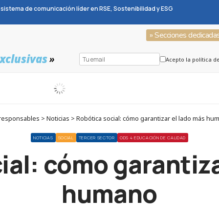
sistema de comunicación líder en RSE, Sostenibilidad y ESG
» Secciones dedicada
xclusivas
»
Acepto la política d
responsables > Noticias > Robótica social: cómo garantizar el lado más hu
NOTICIAS
SOCIAL
TERCER SECTOR
ODS 4 EDUCACIÓN DE CALIDAD
ial: cómo garantiza
humano