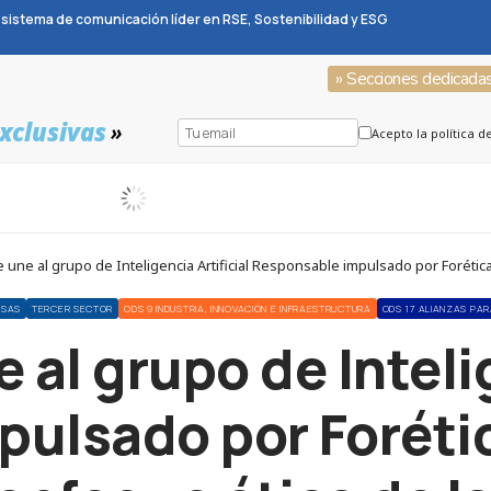
sistema de comunicación líder en RSE, Sostenibilidad y ESG
» Secciones dedicada
xclusivas
»
Acepto la política d
une al grupo de Inteligencia Artificial Responsable impulsado por Forética
ESAS
TERCER SECTOR
ODS 9 INDUSTRIA, INNOVACIÓN E INFRAESTRUCTURA
ODS 17 ALIANZAS PA
 al grupo de Intelig
ulsado por Foréti