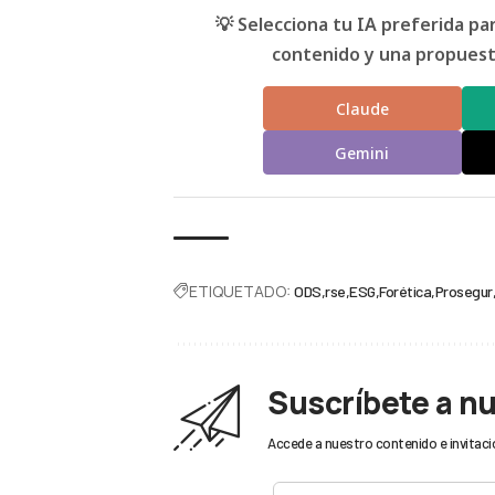
💡 Selecciona tu IA preferida p
contenido y una propuesta
Claude
Gemini
ETIQUETADO:
ODS
rse
ESG
Forética
Prosegur
Suscríbete a n
Accede a nuestro contenido e invitaci