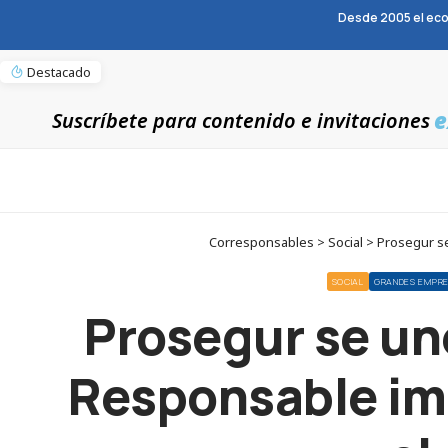
Desde 2005 el eco
Destacado
e
Suscríbete para contenido e invitaciones
Corresponsables > Social > Prosegur se 
SOCIAL
GRANDES EMPR
Prosegur se une
Responsable imp