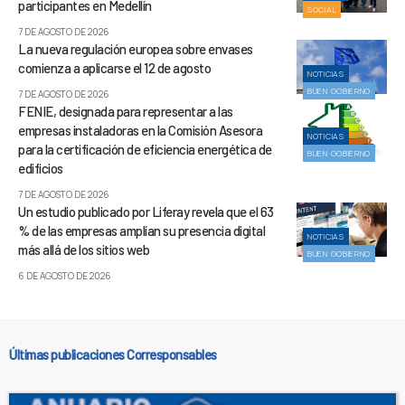
participantes en Medellín
SOCIAL
7 DE AGOSTO DE 2026
La nueva regulación europea sobre envases
comienza a aplicarse el 12 de agosto
NOTICIAS
BUEN GOBIERNO
7 DE AGOSTO DE 2026
FENIE, designada para representar a las
empresas instaladoras en la Comisión Asesora
NOTICIAS
para la certificación de eficiencia energética de
BUEN GOBIERNO
edificios
7 DE AGOSTO DE 2026
Un estudio publicado por Liferay revela que el 63
% de las empresas amplían su presencia digital
NOTICIAS
más allá de los sitios web
BUEN GOBIERNO
6 DE AGOSTO DE 2026
Últimas publicaciones Corresponsables