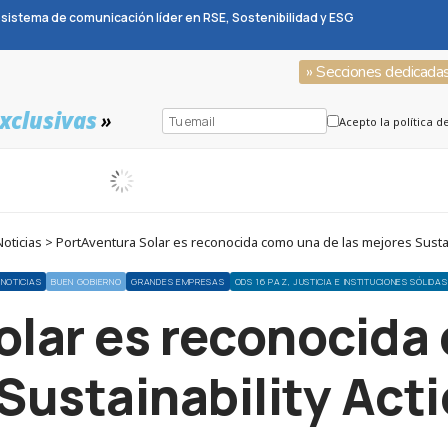
sistema de comunicación líder en RSE, Sostenibilidad y ESG
» Secciones dedicada
xclusivas
»
Acepto la política d
ticias > PortAventura Solar es reconocida como una de las mejores Sustai
NOTICIAS
BUEN GOBIERNO
GRANDES EMPRESAS
ODS 16 PAZ, JUSTICIA E INSTITUCIONES SÓLIDAS
olar es reconocida 
Sustainability Act