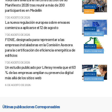
Manifiesto 2026 tras reunir a más de 200
NOTICIAS
participantes en Medellín
SOCIAL
7 DE AGOSTO DE 2026
La nueva regulación europea sobre envases
comienza a aplicarse el 12 de agosto
NOTICIAS
BUEN GOBIERNO
7 DE AGOSTO DE 2026
FENIE, designada para representar a las
empresas instaladoras en la Comisión Asesora
NOTICIAS
para la certificación de eficiencia energética de
BUEN GOBIERNO
edificios
7 DE AGOSTO DE 2026
Un estudio publicado por Liferay revela que el 63
% de las empresas amplían su presencia digital
NOTICIAS
más allá de los sitios web
BUEN GOBIERNO
6 DE AGOSTO DE 2026
Últimas publicaciones Corresponsables