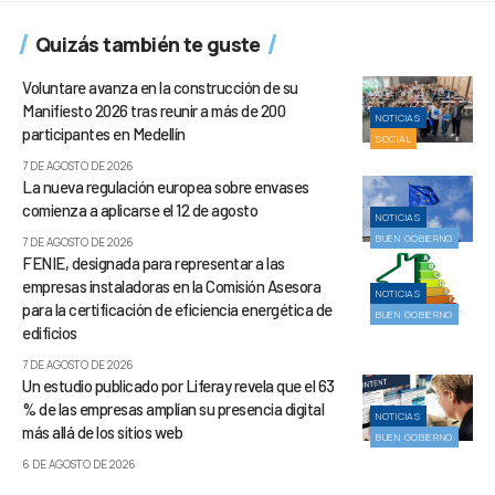
Quizás también te guste
Voluntare avanza en la construcción de su
Manifiesto 2026 tras reunir a más de 200
NOTICIAS
participantes en Medellín
SOCIAL
7 DE AGOSTO DE 2026
La nueva regulación europea sobre envases
comienza a aplicarse el 12 de agosto
NOTICIAS
BUEN GOBIERNO
7 DE AGOSTO DE 2026
FENIE, designada para representar a las
empresas instaladoras en la Comisión Asesora
NOTICIAS
para la certificación de eficiencia energética de
BUEN GOBIERNO
edificios
7 DE AGOSTO DE 2026
Un estudio publicado por Liferay revela que el 63
% de las empresas amplían su presencia digital
NOTICIAS
más allá de los sitios web
BUEN GOBIERNO
6 DE AGOSTO DE 2026