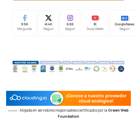
9.5K
41.4K
6.6K
1K
Google News
Me gusta
Seguir
Seguir
Suscríbete
Seguir
Alojada en servidores responsables certificados por la
Green Web
Foundation