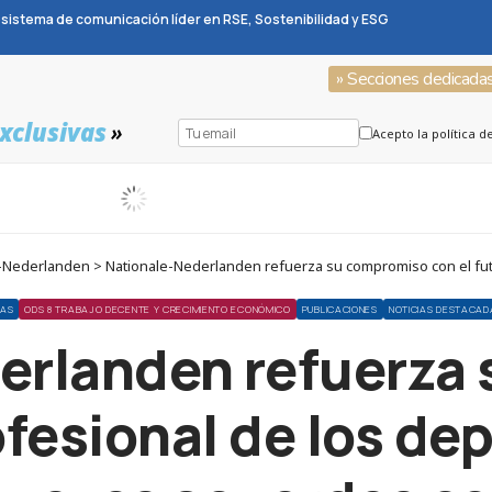
sistema de comunicación líder en RSE, Sostenibilidad y ESG
» Secciones dedicada
xclusivas
»
Acepto la política d
SAS
ODS 8 TRABAJO DECENTE Y CRECIMIENTO ECONÓMICO
PUBLICACIONES
NOTICIAS DESTACAD
erlanden refuerza
ofesional de los dep