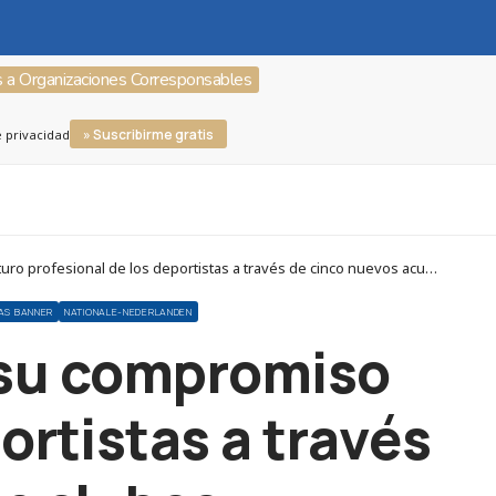
s a Organizaciones Corresponsables
» Suscribirme gratis
e privacidad
Corresponsables > Organizaciones Corresponsables > Nationale-Nederlanden > Nationale-Nederlanden refuerza su compromiso con el futuro profesional de los deportistas a través de cinco nuevos acuerdos con clubes y federaciones
AS BANNER
NATIONALE-NEDERLANDEN
 su compromiso
ortistas a través