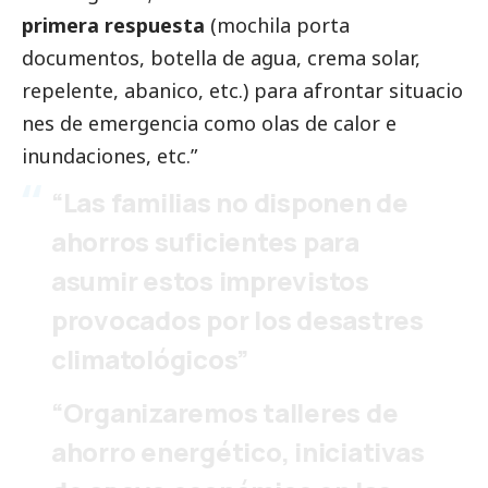
primera respuesta
(mochila porta
documentos, botella de agua, crema solar,
repelente, abanico, etc.) para afrontar situacio
nes de emergencia como olas de calor e
inundaciones, etc.”
“Las familias no disponen de
ahorros suficientes para
asumir estos imprevistos
provocados por los desastres
climatológicos”
“Organizaremos talleres de
ahorro energético, iniciativas