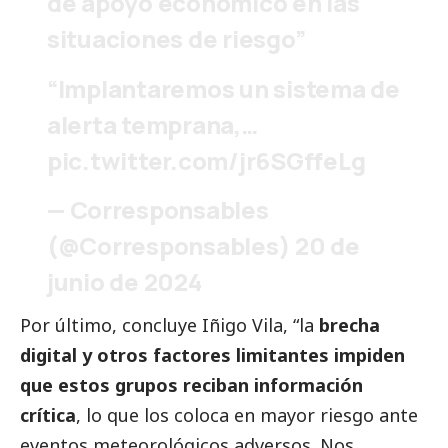
de apoyo económico en las
situaciones de riesgo”
“Implantaremos un sistema de
alerta temprana,…
pic.twitter.com/jr6SGffeLg
—
Corresponsables
(@Corresponsables)
20 de
junio de 2024
Por último, concluye Iñigo Vila, “la
brecha
digital y otros factores limitantes impiden
que estos grupos reciban información
crítica
, lo que los coloca en mayor riesgo ante
eventos meteorológicos adversos. Nos