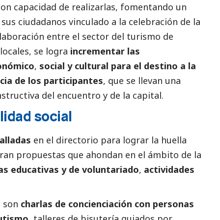
on capacidad de realizarlas, fomentando un
y sus ciudadanos vinculado a la celebración de la
laboración entre el sector del turismo de
locales, se logra
incrementar las
conómico
,
social
y cultural para el destino a la
cia de los participantes
, que se llevan una
tructiva del encuentro y de la capital.
lidad
social
alladas
en el directorio para lograr la huella
tran propuestas que ahondan en el ámbito de la
vas educativas y de voluntariado
,
actividades
s son
charlas de concienciación con personas
autismo
, talleres de bisutería guiados por