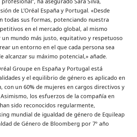
 profesional
”, ha asegurado
Sara Silva,
sión de L’Oréal España y Portugal
. «
Desde
en todas sus formas, potenciando nuestra
petitivos en el mercado global, al mismo
 un mundo más justo, equitativo y respetuoso
crear un entorno en el que cada persona sea
de alcanzar su máximo potencial,
» añade.
L’Oréal Groupe en España y Portugal está
alidades
y el equilibrio de género es aplicado en
n, con un
60% de mujeres en cargos directivos
y
. Asimismo, los esfuerzos de la compañía en
n han sido reconocidos regularmente,
nking mundial de igualdad de género de
Equileap
ualdad de Género de
Bloomberg
por 7º año