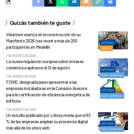
Quizás también te guste
Voluntare avanza en la construcción de su
Manifiesto 2026 tras reunir a más de 200
NOTICIAS
participantes en Medellín
SOCIAL
7 DE AGOSTO DE 2026
La nueva regulación europea sobre envases
comienza a aplicarse el 12 de agosto
NOTICIAS
BUEN GOBIERNO
7 DE AGOSTO DE 2026
FENIE, designada para representar a las
empresas instaladoras en la Comisión Asesora
NOTICIAS
para la certificación de eficiencia energética de
BUEN GOBIERNO
edificios
7 DE AGOSTO DE 2026
Un estudio publicado por Liferay revela que el 63
% de las empresas amplían su presencia digital
NOTICIAS
más allá de los sitios web
BUEN GOBIERNO