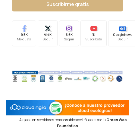
Suscribirme gratis
9.5K
41.4K
6.6K
1K
Google News
Me gusta
Seguir
Seguir
Suscríbete
Seguir
Alojada en servidores responsables certificados por la
Green Web
Foundation