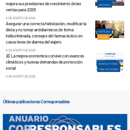
mejora sus previsiones de crecimiento de las
NOTICIAS
ventas para 2026
6 DE AGOSTO DE 2026
Asegurar una correcta hidratación, modificar la
dieta y no tomar antidiarreicos de forma
NOTICIAS
indiscriminada, consejos del farmacéutico en
SOCIAL
casos leves de diarrea del viajero
6 DE AGOSTO DE 2026
📰 La mejora económica convive con avances
climáticos y nuevas demandas de protección
NEWSLETTERS
social
PUBLICACIONES
6 DE AGOSTO DE 2026
Últimas publicaciones Corresponsables