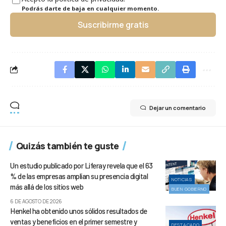
Podrás darte de baja en cualquier momento.
Suscribirme gratis
Dejar un comentario
Quizás también te guste
Un estudio publicado por Liferay revela que el 63
% de las empresas amplían su presencia digital
NOTICIAS
más allá de los sitios web
BUEN GOBIERNO
6 DE AGOSTO DE 2026
Henkel ha obtenido unos sólidos resultados de
ventas y beneficios en el primer semestre y
DESTACADO