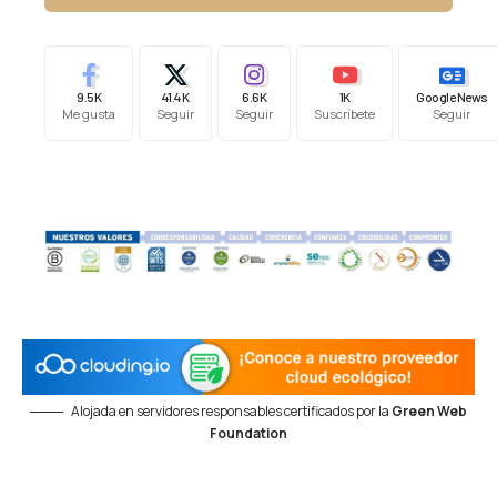
9.5K
41.4K
6.6K
1K
Google News
Me gusta
Seguir
Seguir
Suscríbete
Seguir
Alojada en servidores responsables certificados por la
Green Web
Foundation