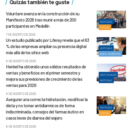
Quizás también te guste
Voluntare avanza en la construcción de su
Manifiesto 2026 tras reunir a más de 200
NOTICIAS
participantes en Medellín
SOCIAL
7 DE AGOSTO DE 2026
Un estudio publicado por Liferay revela que el 63
% de las empresas amplían su presencia digital
NOTICIAS
más allá de los sitios web
BUEN GOBIERNO
6 DE AGOSTO DE 2026
Henkel ha obtenido unos sólidos resultados de
ventas y beneficios en el primer semestre y
DESTACADO
mejora sus previsiones de crecimiento de las
NOTICIAS
ventas para 2026
6 DE AGOSTO DE 2026
Asegurar una correcta hidratación, modificar la
dieta y no tomar antidiarreicos de forma
NOTICIAS
indiscriminada, consejos del farmacéutico en
SOCIAL
casos leves de diarrea del viajero
6 DE AGOSTO DE 2026