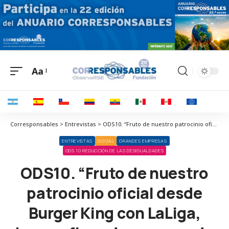
Aa
Corresponsables > Entrevistas > ODS10. “Fruto de nuestro patrocinio oficial desde Burger King con LaLiga, hemos firmado un acuerdo de inclusión sociolaboral”
ENTREVISTAS
SOCIAL
GRANDES EMPRESAS
ODS 10 REDUCCIÓN DE LAS DESIGUALDADES
ODS10. “Fruto de nuestro
patrocinio oficial desde
Burger King con LaLiga,