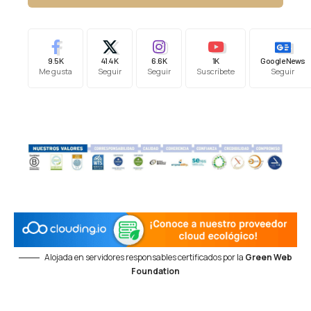
9.5K
41.4K
6.6K
1K
Google News
Me gusta
Seguir
Seguir
Suscríbete
Seguir
Alojada en servidores responsables certificados por la
Green Web
Foundation