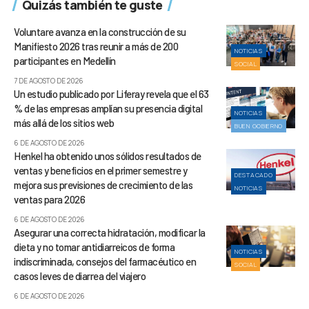
Quizás también te guste
Voluntare avanza en la construcción de su
Manifiesto 2026 tras reunir a más de 200
NOTICIAS
participantes en Medellín
SOCIAL
7 DE AGOSTO DE 2026
Un estudio publicado por Liferay revela que el 63
% de las empresas amplían su presencia digital
NOTICIAS
más allá de los sitios web
BUEN GOBIERNO
6 DE AGOSTO DE 2026
Henkel ha obtenido unos sólidos resultados de
ventas y beneficios en el primer semestre y
DESTACADO
mejora sus previsiones de crecimiento de las
NOTICIAS
ventas para 2026
6 DE AGOSTO DE 2026
Asegurar una correcta hidratación, modificar la
dieta y no tomar antidiarreicos de forma
NOTICIAS
indiscriminada, consejos del farmacéutico en
SOCIAL
casos leves de diarrea del viajero
6 DE AGOSTO DE 2026