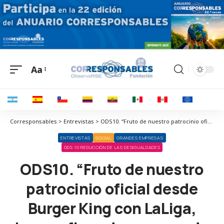
Aa
Corresponsables > Entrevistas > ODS10. “Fruto de nuestro patrocinio oficial desde Burger King con LaLiga, hemos firmado un acuerdo de inclusión sociolaboral”
ENTREVISTAS
SOCIAL
GRANDES EMPRESAS
ODS 10 REDUCCIÓN DE LAS DESIGUALDADES
ODS10. “Fruto de nuestro
patrocinio oficial desde
Burger King con LaLiga,