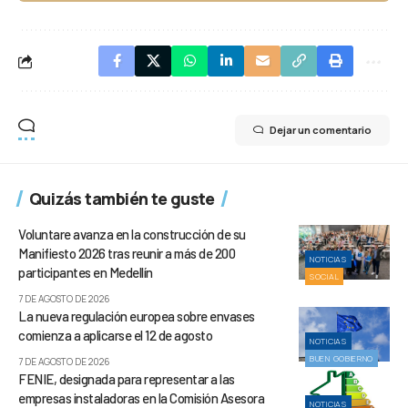
Dejar un comentario
Quizás también te guste
Voluntare avanza en la construcción de su
Manifiesto 2026 tras reunir a más de 200
NOTICIAS
participantes en Medellín
SOCIAL
7 DE AGOSTO DE 2026
La nueva regulación europea sobre envases
comienza a aplicarse el 12 de agosto
NOTICIAS
BUEN GOBIERNO
7 DE AGOSTO DE 2026
FENIE, designada para representar a las
empresas instaladoras en la Comisión Asesora
NOTICIAS