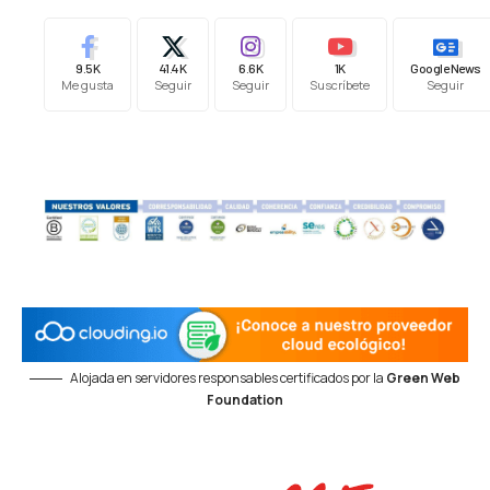
9.5K
41.4K
6.6K
1K
Google News
Me gusta
Seguir
Seguir
Suscríbete
Seguir
Alojada en servidores responsables certificados por la
Green Web
Foundation