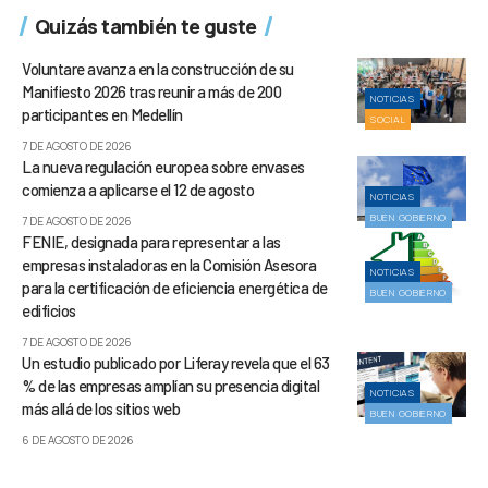
Quizás también te guste
Voluntare avanza en la construcción de su
Manifiesto 2026 tras reunir a más de 200
NOTICIAS
participantes en Medellín
SOCIAL
7 DE AGOSTO DE 2026
La nueva regulación europea sobre envases
comienza a aplicarse el 12 de agosto
NOTICIAS
BUEN GOBIERNO
7 DE AGOSTO DE 2026
FENIE, designada para representar a las
empresas instaladoras en la Comisión Asesora
NOTICIAS
para la certificación de eficiencia energética de
BUEN GOBIERNO
edificios
7 DE AGOSTO DE 2026
Un estudio publicado por Liferay revela que el 63
% de las empresas amplían su presencia digital
NOTICIAS
más allá de los sitios web
BUEN GOBIERNO
6 DE AGOSTO DE 2026