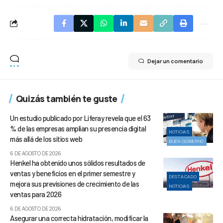
Dejar un comentario
Quizás también te guste
Un estudio publicado por Liferay revela que el 63
% de las empresas amplían su presencia digital
NOTICIAS
más allá de los sitios web
BUEN GOBIERNO
6 DE AGOSTO DE 2026
Henkel ha obtenido unos sólidos resultados de
ventas y beneficios en el primer semestre y
DESTACADO
mejora sus previsiones de crecimiento de las
NOTICIAS
ventas para 2026
6 DE AGOSTO DE 2026
Asegurar una correcta hidratación, modificar la