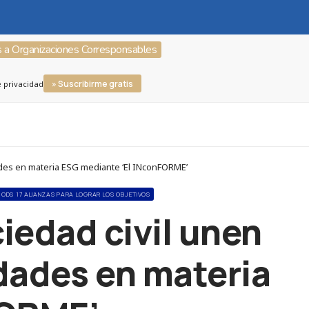
s a Organizaciones Corresponsables
» Suscribirme gratis
e privacidad
ades en materia ESG mediante ‘El INconFORME’
ODS 17 ALIANZAS PARA LOGRAR LOS OBJETIVOS
iedad civil unen
idades en materia