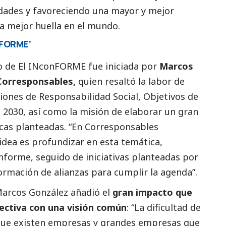
ldades y favoreciendo una mayor y mejor
na mejor huella en el mundo.
onFORME’
o de El INconFORME fue iniciada por
Marcos
Corresponsables
,
quien resaltó la labor de
ciones de Responsabilidad
Social
, Objetivos de
 2030, así como la misión de elaborar un gran
cas planteadas. “En
Corresponsables
idea es profundizar en esta temática,
nforme, seguido de iniciativas planteadas por
formación de alianzas para cumplir la agenda”.
Marcos González añadió el
gran impacto que
ectiva con una visión común
: “La dificultad de
que existen empresas y
grandes empresas
que