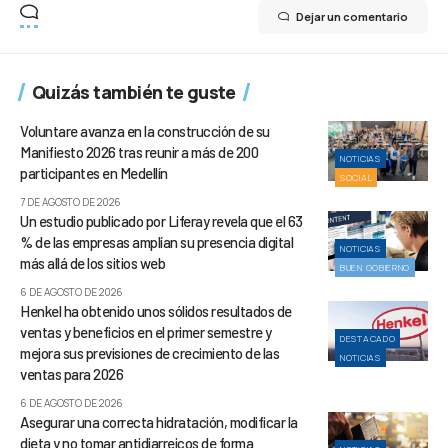
Dejar un comentario
Quizás también te guste
Voluntare avanza en la construcción de su
Manifiesto 2026 tras reunir a más de 200
NOTICIAS
participantes en Medellín
SOCIAL
7 DE AGOSTO DE 2026
Un estudio publicado por Liferay revela que el 63
% de las empresas amplían su presencia digital
NOTICIAS
más allá de los sitios web
BUEN GOBIERNO
6 DE AGOSTO DE 2026
Henkel ha obtenido unos sólidos resultados de
ventas y beneficios en el primer semestre y
DESTACADO
mejora sus previsiones de crecimiento de las
NOTICIAS
ventas para 2026
6 DE AGOSTO DE 2026
Asegurar una correcta hidratación, modificar la
dieta y no tomar antidiarreicos de forma