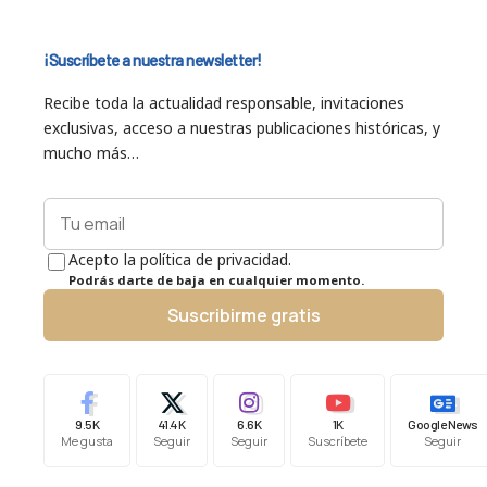
¡Suscríbete a nuestra newsletter!
Recibe toda la actualidad responsable, invitaciones
exclusivas, acceso a nuestras publicaciones históricas, y
mucho más…
Acepto la política de privacidad.
Podrás darte de baja en cualquier momento.
Suscribirme gratis
9.5K
41.4K
6.6K
1K
Google News
Me gusta
Seguir
Seguir
Suscríbete
Seguir