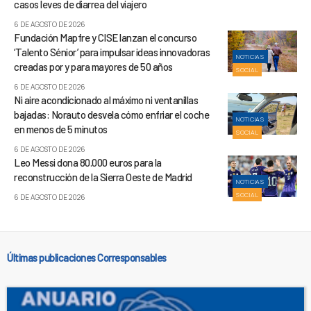
casos leves de diarrea del viajero
6 DE AGOSTO DE 2026
Fundación Mapfre y CISE lanzan el concurso
‘Talento Sénior’ para impulsar ideas innovadoras
NOTICIAS
creadas por y para mayores de 50 años
SOCIAL
6 DE AGOSTO DE 2026
Ni aire acondicionado al máximo ni ventanillas
bajadas: Norauto desvela cómo enfriar el coche
NOTICIAS
en menos de 5 minutos
SOCIAL
6 DE AGOSTO DE 2026
Leo Messi dona 80.000 euros para la
reconstrucción de la Sierra Oeste de Madrid
NOTICIAS
SOCIAL
6 DE AGOSTO DE 2026
Últimas publicaciones Corresponsables